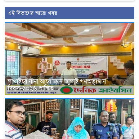
এই বিভাগের আরো খবর
লাখাইয়ে নানা আয়োজনে ‘জুলাই গণঅভ্যুত্থান
দিবস-২০২৬ পালিত