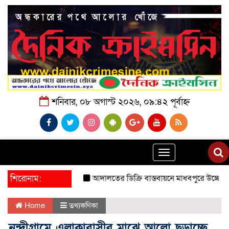
শনিবার, ০৮ অগাস্ট ২০২৬, ০৯:৪২ পূর্বাহ্ন
Toggle
navigation
শিরোনাম:
আদালতের ডিক্রি বাস্তবায়নে মাধবপুরে উচ্ছেদ অভিযান।
Home
তথ্যকণিকা
নন্দীগ্রামে এলাকাবাসীর মাঝে আলো ছড়াচ্ছে