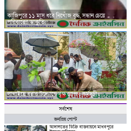
কাজিপুরে ১১ মাস ধরে নিখোঁজ বৃদ্ধ, সন্ধান চেয়ে
পরিবারের আকুতি
লাখাইয়ে ধরার উদ্যোগে বৃক্ষ রোপণ কর্মসূচী।
সর্বশেষ
জনপ্রিয় পোস্ট
আদালতের ডিক্রি বাস্তবায়নে মাধবপুরে