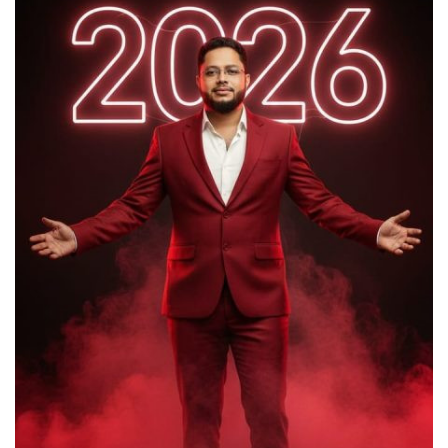
যক্ষা রোগীরা
জুলাই গণঅভ্যুত্থান দিবস উপলক্ষে
মৌলভীবাজার শিশু সরকারি প্রাথমিক
বিদ্যালয়ে কবিতা, আবৃত্তি, রচনা প্রতিযোগিতা
পুরস্কার বিতরণ ও আলোচনা সভা অনুষ্ঠিত
মাধবপুর পিআইও অফিসের কার্য সহকারীর
ফেসবুক মন্তব্য ঘিরে সমালোচনার ঝড়!!স্যান্ট
রিলিজ
মাধবপুরে জুলাই গণঅভ্যুত্থান দিবস উপলক্ষে
শহিদ পরিবার ও জুলাই যোদ্ধাদের সংবর্ধনা
দেওয়ানগঞ্জে ফ্যামিলি কার্ড শুমারি: তথ্য
সংগ্রহকারী ও সুপারভাইজার পদে উত্তীর্ণদের
তালিকা প্রকাশ