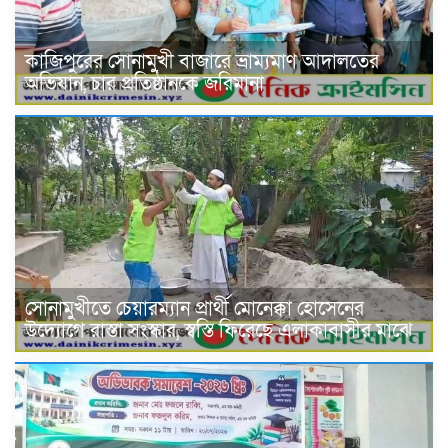
কাজিপুরের সোনামুখী বাজারে ভ্রাম্যমাণ আদালতের
অভিযান, চার প্রতিষ্ঠানকে জরিমানা
সোনামুখীতে চেয়ারম্যান প্রার্থী মোনেক্কা হোসেনের
উদ্যোগে রাস্তা সংস্কার, স্বস্তি ফিরেছে এলাকাবাসীর মাঝে