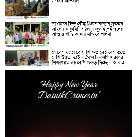
উচ্ছেদ অভিযান।
লাখাইয়ে হিন্দু বৌদ্ধ খ্রিষ্টান কল্যান ফ্রন্টের
আহবায়ক কমিটি গঠন।। জুলাই শহীদদের
আত্মার শান্তি কামনা মন্দিরে প্রার্থনা।
যে দেশ যতো বেশি শিক্ষিত সেই দেশ ততো
বেশি উন্নত, তাই বর্তমান বিএনপি সরকার
শিক্ষাখ্যাত কে বেশি গুরুত্ব দিচ্ছে – আর এ
সাগর
লাখাইয়ে নানা আয়োজনে ‘জুলাই গণঅভ্যুত্থান
দিবস-২০২৬ পালিত
কবরস্থানের জায়গা দখলের অভিযোগে
মাধবপুরে এলাকাবাসীর আবেদন, উচ্ছেদের
দাবি
মাধবপুরে ডটস কর্নারে ওষুধ সংকটে দূর্ভোগে