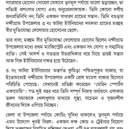
সারোয়ার হোসেন সোহেল যেভাবে তৃণমূল পর্যায়ে আলো ছড়াচ্ছেন, তা
সত্যিই প্রশংসার যোগ্য এবং অনুপ্রেরণাদায়ক। তিনি কোনো দলীয়
জনপ্রতিনিধি নন, তিনি একজন সাধারণ গ্রামের সন্তান। তিনি বগুড়ার
নন্দীগ্রাম উপজেলার ৩ নং ভাটরা ইউনিয়নের দমদমা গ্রামের মরহুম
বীর মুক্তিযোদ্ধা দেলোয়ার হোসেনের ছেলে।
তার বাবা, মরহুম বীর মুক্তিযোদ্ধা দেলোয়ার হোসেন ছিলেন নন্দীগ্রাম
উপজেলার মধ্যে প্রথম ম্যাজিস্ট্রেট এবং একজন সৎ যোগ্য ও সম্মানিত
ব্যক্তি। সেই আদর্শ ও সততার উত্তরাধিকার বয়ে নিয়ে তারই সন্তান
আজ নিজ ইউনিয়নের নক্ষত্র হয়ে উঠেছেন।
৩ নং ভাটরা ইউনিয়নের অন্তর্গত কুমিড়া পন্ডিতপুকুর বাজার, যা
ইতোমধ্যেই নন্দীগ্রাম উপজেলার একটি রোল মডেল বাজার হিসেবে
পরিচিতি পেয়েছে। সেখানেই প্রতিষ্ঠা করেছেন “মেরিন স্পোর্টস
একাডেমি”। গত দুই বছর ধরে তিনি সম্পূর্ণ নিজস্ব অর্থায়নে এলাকার
তরুণ সমাজকে খেলাধুলার মাধ্যমে সুস্থ্য, সচেতন ও সৃজনশীল
জীবনের দিকে এগিয়ে নিচ্ছেন।
জেলা বা উপজেলা পর্যায়ে কোচিং সুবিধা থাকলেও, তৃণমূল পর্যায়ে
এমন উদ্যোগ খুবই বিরল। একজন দক্ষ কোচ ও ট্রেইনার নিয়োগ
দিয়ে তরুণদের নিয়মিত প্রশিক্ষণ দেওয়া এটি শুধু ব্যয়বহুলই নয়, বরং