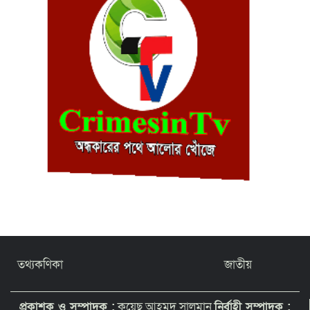
তথ্যকণিকা
জাতীয়
প্রকাশক ও সম্পাদক :
কয়েছ আহমদ সালমান
নির্বাহী সম্পাদক :