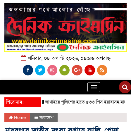
শনিবার, ০৮ অগাস্ট ২০২৬, ০৯:৪৬ অপরাহ্ন
Toggle
navigation
শিরোনাম:
লাখাইয়ে পুলিশের হাতে ৫৩৩ পিস ইয়াবাসহ মাদক ব্যবসায়ী গ্র
Home
সারাদেশ
মাধবপুরে জাতীয় মৎস্য সপ্তাহে র‍্যালি, পোনা