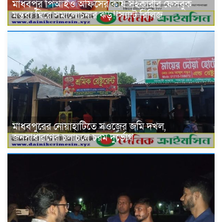
মাধবপুর পিআইও অফিসের কার্য সহকারীর ফেসবুক
মন্তব্য ঘিরে সমালোচনার ঝড়!!স্যান্ট রিলিজ
মাধবপুরের নোয়াহাটিতে সওজের জমি দখল,
জনসাধারণের চলাচলে চরম দুর্ভোগ