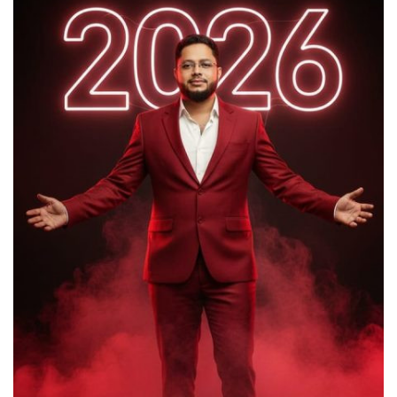
লাখাইয়ে নানা আয়োজনে ‘জুলাই গণঅভ্যুত্থান
দিবস-২০২৬ পালিত
কবরস্থানের জায়গা দখলের অভিযোগে
মাধবপুরে এলাকাবাসীর আবেদন, উচ্ছেদের
দাবি
মাধবপুরে ডটস কর্নারে ওষুধ সংকটে দূর্ভোগে
যক্ষা রোগীরা
জুলাই গণঅভ্যুত্থান দিবস উপলক্ষে
মৌলভীবাজার শিশু সরকারি প্রাথমিক
বিদ্যালয়ে কবিতা, আবৃত্তি, রচনা প্রতিযোগিতা
পুরস্কার বিতরণ ও আলোচনা সভা অনুষ্ঠিত
মাধবপুর পিআইও অফিসের কার্য সহকারীর
ফেসবুক মন্তব্য ঘিরে সমালোচনার ঝড়!!স্যান্ট
রিলিজ