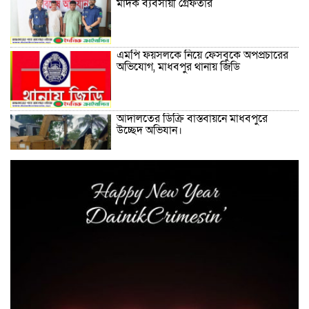
মাদক ব্যবসায়ী গ্রেফতার
এমপি ফয়সলকে নিয়ে ফেসবুকে অপপ্রচারের
অভিযোগ, মাধবপুর থানায় জিডি
আদালতের ডিক্রি বাস্তবায়নে মাধবপুরে
উচ্ছেদ অভিযান।
লাখাইয়ে হিন্দু বৌদ্ধ খ্রিষ্টান কল্যান ফ্রন্টের
আহবায়ক কমিটি গঠন।। জুলাই শহীদদের
আত্মার শান্তি কামনা মন্দিরে প্রার্থনা।
যে দেশ যতো বেশি শিক্ষিত সেই দেশ ততো
বেশি উন্নত, তাই বর্তমান বিএনপি সরকার
শিক্ষাখ্যাত কে বেশি গুরুত্ব দিচ্ছে – আর এ
সাগর