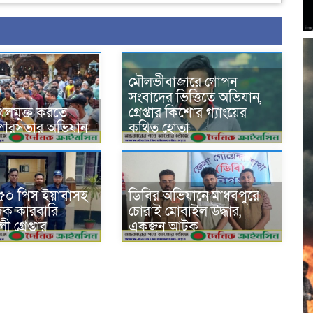
মৌলভীবাজারে গোপন
সংবাদের ভিত্তিতে অভিযান,
খলমুক্ত করতে
গ্রেপ্তার কিশোর গ্যাংয়ের
ে পৌরসভার অভিযান
কথিত হোতা
মে ৫০ পিস ইয়াবাসহ
ডিবির অভিযানে মাধবপুরে
াদক কারবারি
চোরাই মোবাইল উদ্ধার,
গ্রেপ্তার
একজন আটক