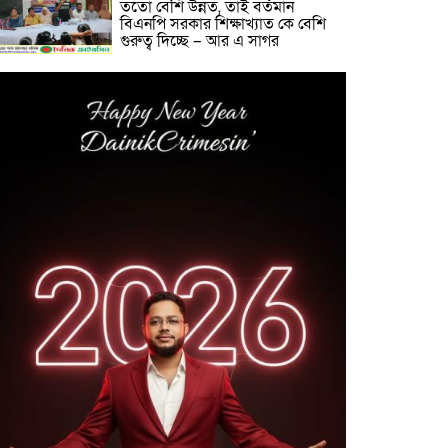
ততো বেশি উন্নত, তাই বর্তমান
বিএনপি সরকার শিক্ষাখ্যাত কে বেশি
গুরুত্ব দিচ্ছে – আর এ সাগর
লাখাইয়ে নানা আয়োজনে ‘জুলাই
গণঅভ্যুত্থান দিবস-২০২৬ পালিত
কবরস্থানের জায়গা দখলের অভিযোগে
মাধবপুরে এলাকাবাসীর আবেদন,
উচ্ছেদের দাবি
মাধবপুরে ডটস কর্নারে ওষুধ সংকটে
দূর্ভোগে যক্ষা রোগীরা
জুলাই গণঅভ্যুত্থান দিবস উপলক্ষে
মৌলভীবাজার শিশু সরকারি প্রাথমিক
বিদ্যালয়ে কবিতা, আবৃত্তি, রচনা
প্রতিযোগিতা পুরস্কার বিতরণ ও
আলোচনা সভা অনুষ্ঠিত
মাধবপুর পিআইও অফিসের কার্য
সহকারীর ফেসবুক মন্তব্য ঘিরে
সমালোচনার ঝড়!!স্যান্ট রিলিজ