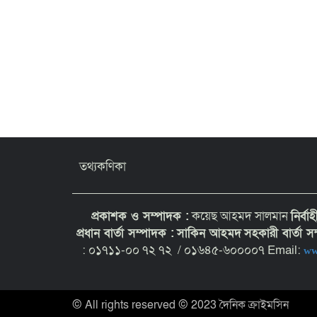
তথ্যকণিকা
প্রকাশক ও সম্পাদক :
কয়েছ আহমদ সালমান
নির্বা
প্রধান বার্তা সম্পাদক :
সাকিন আহমদ
সহকারী বার্তা 
: ০১৭১১-০০ ৭২ ৭২ / ০১৬৪৫-৬০০০০৭ Email:
ww
© All rights reserved © 2023 দৈনিক ক্রাইমসিন