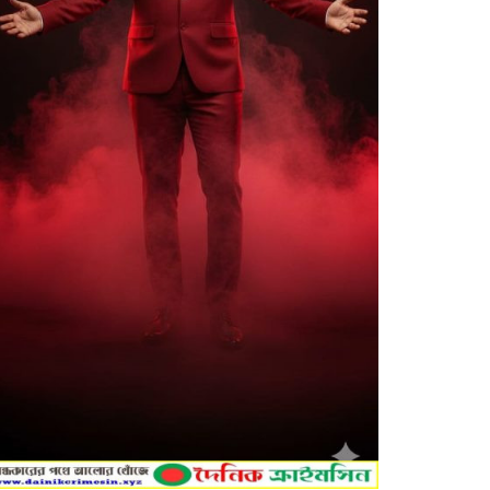
মাধবপুরে জুলাই গণঅভ্যুত্থান দিবস
উপলক্ষে শহিদ পরিবার ও জুলাই
যোদ্ধাদের সংবর্ধনা
দেওয়ানগঞ্জে ফ্যামিলি কার্ড শুমারি: তথ্য
সংগ্রহকারী ও সুপারভাইজার পদে
উত্তীর্ণদের তালিকা প্রকাশ