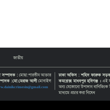
জাতীয়
হী সম্পাদক :
মোছা:পারভীন আক্তার
ঢাকা অফিস : শহিদ ফারুক সড়ক,
সম্পাদক :মো:মেরাজ আলী
মোবাইল
কমপ্লেক্স মাধবপুর হবিগঞ্জ ।
এই স
অন্য যেকোনো উপাদান বাণিজ্যিক উ
w.dainikcrimesin@gmail.com
মাধ্যমে প্রচার করা নিষেধ