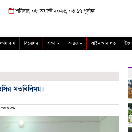
শনিবার, ০৮ অগাস্ট ২০২৬, ০৩:১৭ পূর্বাহ্ন
গণমাধ্যম
বিনোদন
শিক্ষা
আরও
আইন আদালত
উদ্ভ
 ওসির মতবিনিময়।
ime View