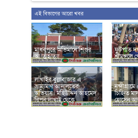
এই বিভাগের আরো খবর
মাধবপুরে অভিমানে শিশুর
ফুটপাত দ
আ/ত্মহ/ত্যা
শ্রীমঙ্গল
লাখাইর বুল্লাবাজার এ
ভ্রাম্যমাণ আদালতের
নন্দীগ্রা
অভিযান। মহিউদ্দিন আহমেদ
চিহ্নিত ম
রিপন লাখাই থেকে
হোসেন আলী 