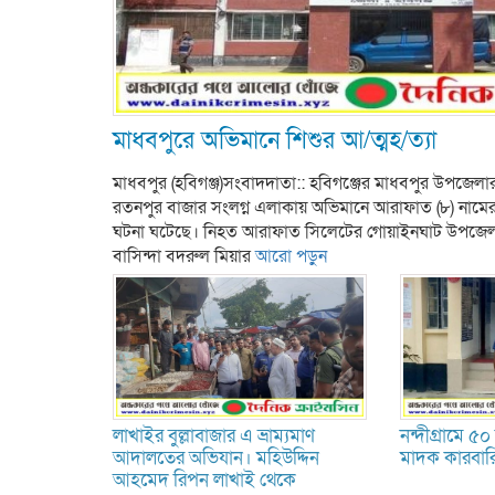
মাধবপুরে অভিমানে শিশুর আ/ত্মহ/ত্যা
মাধবপুর (হবিগঞ্জ)সংবাদদাতা:: হবিগঞ্জের মাধবপুর উপজেল
রতনপুর বাজার সংলগ্ন এলাকায় অভিমানে আরাফাত (৮) নামের
ঘটনা ঘটেছে। নিহত আরাফাত সিলেটের গোয়াইনঘাট উপজেলার বি
বাসিন্দা বদরুল মিয়ার
আরো পড়ুন
লাখাইর বুল্লাবাজার এ ভ্রাম্যমাণ
নন্দীগ্রামে ৫
আদালতের অভিযান। মহিউদ্দিন
মাদক কারবারি
আহমেদ রিপন লাখাই থেকে