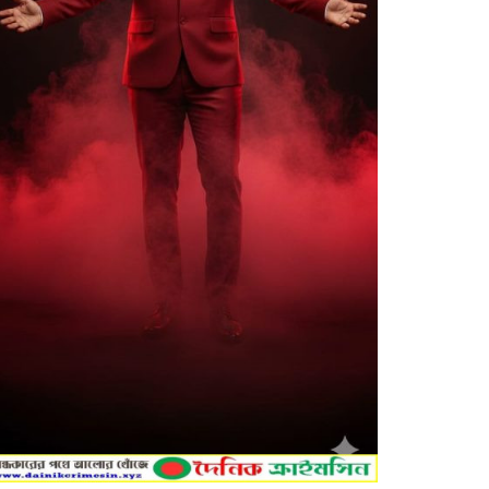
মাধবপুরে জুলাই গণঅভ্যুত্থান দিবস
উপলক্ষে শহিদ পরিবার ও জুলাই
যোদ্ধাদের সংবর্ধনা
দেওয়ানগঞ্জে ফ্যামিলি কার্ড শুমারি: তথ্য
সংগ্রহকারী ও সুপারভাইজার পদে
উত্তীর্ণদের তালিকা প্রকাশ