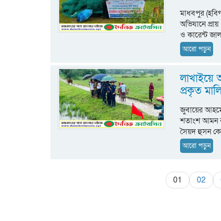
মাধবপুর (হবিগ
অভিযানে প্রায় 
ও কারেন্ট জাল
আরো পড়ুন
লাখাইয়ে আ
প্রকৃত ম
জুবায়ের আহমে
শতাংশ আমন র
সৈয়দ হুসন কে 
আরো পড়ুন
01
02