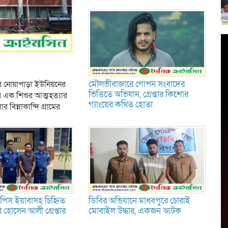
মৌলভীবাজারে গোপন সংবাদের
ার নোয়াপাড়া ইউনিয়নের
ভিত্তিতে অভিযান, গ্রেপ্তার কিশোর
 এক শিশুর আত্মহত্যার
গ্যাংয়ের কথিত হোতা
ন্নাকান্দি গ্রামের
০ পিস ইয়াবাসহ চিহ্নিত
ডিবির অভিযানে মাধবপুরে চোরাই
 হোসেন আলী গ্রেপ্তার
মোবাইল উদ্ধার, একজন আটক