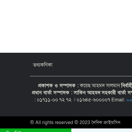
তথ্যকণিকা
প্রকাশক ও সম্পাদক :
কয়েছ আহমদ সালমান
নির্বা
প্রধান বার্তা সম্পাদক :
সাকিন আহমদ
সহকারী বার্তা 
: ০১৭১১-০০ ৭২ ৭২ / ০১৬৪৫-৬০০০০৭ Email:
ww
© All rights reserved © 2023 দৈনিক ক্রাইমসিন