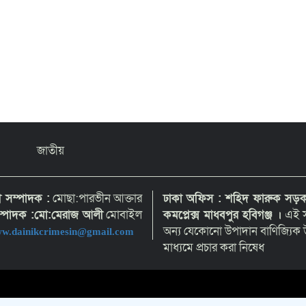
জাতীয়
হী সম্পাদক :
মোছা:পারভীন আক্তার
ঢাকা অফিস : শহিদ ফারুক সড়ক,
সম্পাদক :মো:মেরাজ আলী
মোবাইল
কমপ্লেক্স মাধবপুর হবিগঞ্জ ।
এই স
অন্য যেকোনো উপাদান বাণিজ্যিক উ
w.dainikcrimesin@gmail.com
মাধ্যমে প্রচার করা নিষেধ