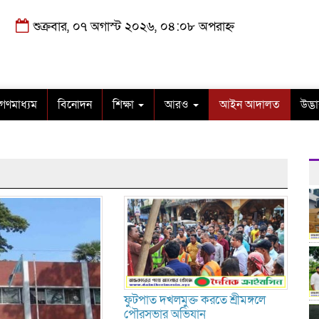
শুক্রবার, ০৭ অগাস্ট ২০২৬, ০৪:০৮ অপরাহ্ন
গণমাধ্যম
বিনোদন
শিক্ষা
আরও
আইন আদালত
উদ্ভ
ফুটপাত দখলমুক্ত করতে শ্রীমঙ্গলে
পৌরসভার অভিযান