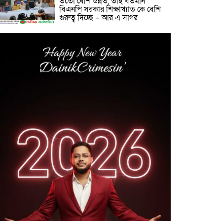
ততো বেশি উন্নত, তাই বর্তমান
বিএনপি সরকার শিক্ষাখ্যাত কে বেশি
গুরুত্ব দিচ্ছে – আর এ সাগর
লাখাইয়ে নানা আয়োজনে ‘জুলাই
গণঅভ্যুত্থান দিবস-২০২৬ পালিত
কবরস্থানের জায়গা দখলের অভিযোগে
মাধবপুরে এলাকাবাসীর আবেদন,
উচ্ছেদের দাবি
মাধবপুরে ডটস কর্নারে ওষুধ সংকটে
দূর্ভোগে যক্ষা রোগীরা
জুলাই গণঅভ্যুত্থান দিবস উপলক্ষে
মৌলভীবাজার শিশু সরকারি প্রাথমিক
বিদ্যালয়ে কবিতা, আবৃত্তি, রচনা
প্রতিযোগিতা পুরস্কার বিতরণ ও
আলোচনা সভা অনুষ্ঠিত
মাধবপুর পিআইও অফিসের কার্য
সহকারীর ফেসবুক মন্তব্য ঘিরে
সমালোচনার ঝড়!!স্যান্ট রিলিজ