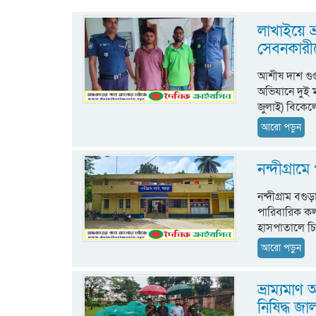
লাখাইয়ে ভ
সেবনকারীক
আশীষ দাশ গুপ
অভিযানে দুই 
জুলাই) বিকেলে 
আরো পড়ুন
নন্দীগ্রাম
নন্দীগ্রাম বগু
পারিবারিক কল
হাসপাতালে চিক
আরো পড়ুন
ভ্রাম্যমা
নিষিদ্ধ জা