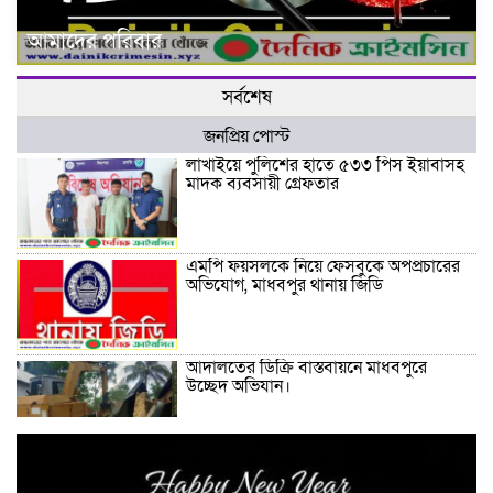
আমাদের পরিবার
সর্বশেষ
জনপ্রিয় পোস্ট
লাখাইয়ে পুলিশের হাতে ৫৩৩ পিস ইয়াবাসহ
মাদক ব্যবসায়ী গ্রেফতার
এমপি ফয়সলকে নিয়ে ফেসবুকে অপপ্রচারের
অভিযোগ, মাধবপুর থানায় জিডি
আদালতের ডিক্রি বাস্তবায়নে মাধবপুরে
উচ্ছেদ অভিযান।
লাখাইয়ে হিন্দু বৌদ্ধ খ্রিষ্টান কল্যান ফ্রন্টের
আহবায়ক কমিটি গঠন।। জুলাই শহীদদের