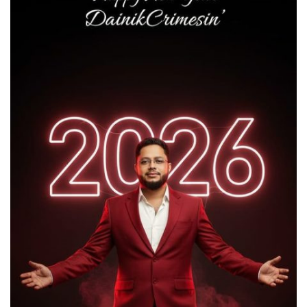
আত্মার শান্তি কামনা মন্দিরে প্রার্থনা।
যে দেশ যতো বেশি শিক্ষিত সেই দেশ ততো
বেশি উন্নত, তাই বর্তমান বিএনপি সরকার
শিক্ষাখ্যাত কে বেশি গুরুত্ব দিচ্ছে – আর এ
সাগর
লাখাইয়ে নানা আয়োজনে ‘জুলাই গণঅভ্যুত্থান
দিবস-২০২৬ পালিত
কবরস্থানের জায়গা দখলের অভিযোগে
মাধবপুরে এলাকাবাসীর আবেদন, উচ্ছেদের
দাবি
মাধবপুরে ডটস কর্নারে ওষুধ সংকটে দূর্ভোগে
যক্ষা রোগীরা
জুলাই গণঅভ্যুত্থান দিবস উপলক্ষে