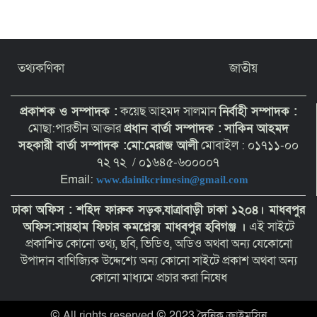
তথ্যকণিকা
জাতীয়
প্রকাশক ও সম্পাদক :
কয়েছ আহমদ সালমান
নির্বাহী সম্পাদক :
মোছা:পারভীন আক্তার
প্রধান বার্তা সম্পাদক :
সাকিন আহমদ
সহকারী বার্তা সম্পাদক :মো:মেরাজ আলী
মোবাইল : ০১৭১১-০০
৭২ ৭২ / ০১৬৪৫-৬০০০০৭
Email:
www.dainikcrimesin@gmail.com
ঢাকা অফিস : শহিদ ফারুক সড়ক,যাত্রাবাড়ী ঢাকা ১২০৪।
মাধবপুর
অফিস:সায়হাম ফিচার কমপ্লেক্স মাধবপুর হবিগঞ্জ ।
এই সাইটে
প্রকাশিত কোনো তথ্য, ছবি, ভিডিও, অডিও অথবা অন্য যেকোনো
উপাদান বাণিজ্যিক উদ্দেশ্যে অন্য কোনো সাইটে প্রকাশ অথবা অন্য
কোনো মাধ্যমে প্রচার করা নিষেধ
© All rights reserved © 2023 দৈনিক ক্রাইমসিন