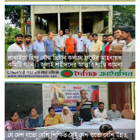
লাখাইয়ে হিন্দু বৌদ্ধ খ্রিষ্টান কল্যান ফ্রন্টের আহবায়ক
কমিটি গঠন।। জুলাই শহীদদের আত্মার শান্তি কামনা
মন্দিরে প্রার্থনা।
যে দেশ যতো বেশি শিক্ষিত সেই দেশ ততো বেশি উন্নত,