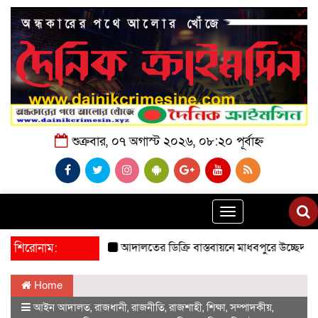
শুক্রবার, ০৭ অগাস্ট ২০২৬, ০৮:২০ পূর্বাহ্ন
Toggle
navigation
শিরোনাম:
আদালতের ডিক্রি বাস্তবায়নে মাধবপুরে উচ্ছেদ অভিযান।
লা
Home
আইন আদালত
,
রাজধানী
,
রাজনীতি
,
রাজশাহী
,
শিক্ষা
,
সম্পাদকীয়
,