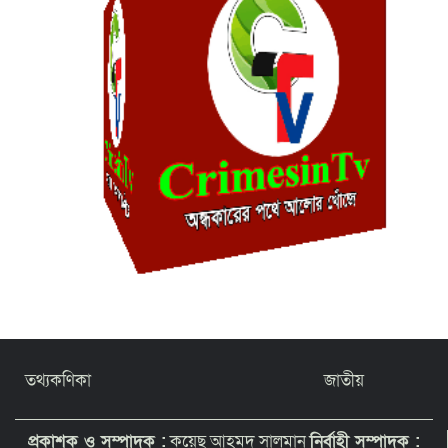
তথ্যকণিকা
জাতীয়
প্রকাশক ও সম্পাদক :
কয়েছ আহমদ সালমান
নির্বাহী সম্পাদক :