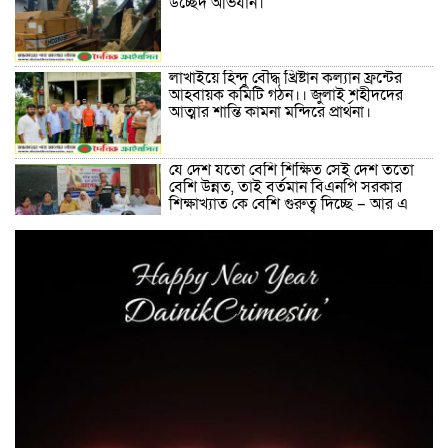
উচ্ছেদ অভিযান।
লাখাইয়ে হিন্দু বৌদ্ধ খ্রিষ্টান কল্যান ফ্রন্টের
আহবায়ক কমিটি গঠন।। জুলাই শহীদদের
আত্মার শান্তি কামনা মন্দিরে প্রার্থনা।
যে দেশ যতো বেশি শিক্ষিত সেই দেশ ততো
বেশি উন্নত, তাই বর্তমান বিএনপি সরকার
শিক্ষাখ্যাত কে বেশি গুরুত্ব দিচ্ছে – আর এ
সাগর
লাখাইয়ে নানা আয়োজনে ‘জুলাই গণঅভ্যুত্থান
দিবস-২০২৬ পালিত
কবরস্থানের জায়গা দখলের অভিযোগে
মাধবপুরে এলাকাবাসীর আবেদন, উচ্ছেদের
দাবি
মাধবপুরে ডটস কর্নারে ওষুধ সংকটে দূর্ভোগে