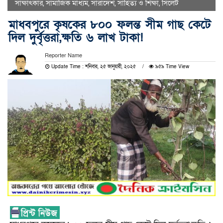
সাক্ষাৎকার
,
সামাজিক মাধ্যম
,
সারাদেশ
,
সাহিত্য ও শিক্ষা
,
সিলেট
মাধবপুরে কৃষকের ৮০০ ফলন্ত সীম গাছ কেটে
দিল দুর্বৃত্তরা,ক্ষতি ৬ লাখ টাকা!
Reporter Name
Update Time : শনিবার, ২৫ জানুয়ারী, ২০২৫
৯৫৯ Time View