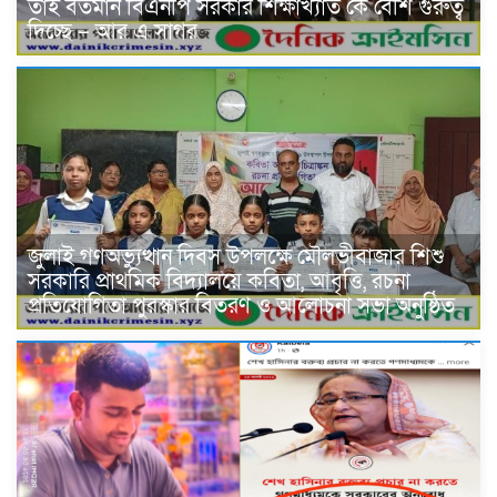
তাই বর্তমান বিএনপি সরকার শিক্ষাখ্যাত কে বেশি গুরুত্ব
দিচ্ছে – আর এ সাগর
জুলাই গণঅভ্যুত্থান দিবস উপলক্ষে মৌলভীবাজার শিশু
সরকারি প্রাথমিক বিদ্যালয়ে কবিতা, আবৃত্তি, রচনা
প্রতিযোগিতা পুরস্কার বিতরণ ও আলোচনা সভা অনুষ্ঠিত