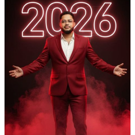
যক্ষা রোগীরা
জুলাই গণঅভ্যুত্থান দিবস উপলক্ষে
মৌলভীবাজার শিশু সরকারি প্রাথমিক
বিদ্যালয়ে কবিতা, আবৃত্তি, রচনা প্রতিযোগিতা
পুরস্কার বিতরণ ও আলোচনা সভা অনুষ্ঠিত
মাধবপুর পিআইও অফিসের কার্য সহকারীর
ফেসবুক মন্তব্য ঘিরে সমালোচনার ঝড়!!স্যান্ট
রিলিজ
মাধবপুরে জুলাই গণঅভ্যুত্থান দিবস উপলক্ষে
শহিদ পরিবার ও জুলাই যোদ্ধাদের সংবর্ধনা
দেওয়ানগঞ্জে ফ্যামিলি কার্ড শুমারি: তথ্য
সংগ্রহকারী ও সুপারভাইজার পদে উত্তীর্ণদের
তালিকা প্রকাশ