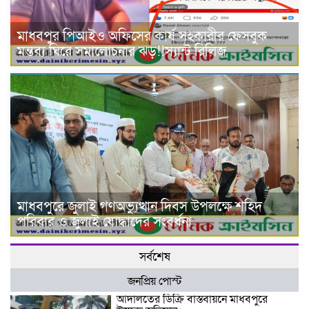
মাধবপুর পিআইও অফিসের কার্য সহকারীর ফেসবুক
মন্তব্য ঘিরে সমালোচনার ঝড়!!স্যান্ট রিলিজ
মাধবপুরে জুলাই গণঅভ্যুত্থান দিবস উপলক্ষে শহিদ
পরিবার ও জুলাই যোদ্ধাদের সংবর্ধনা
সর্বশেষ
জনপ্রিয় পোস্ট
আদালতের ডিক্রি বাস্তবায়নে মাধবপুরে