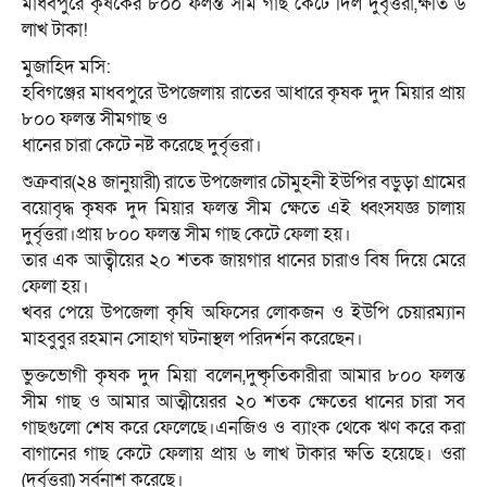
মাধবপুরে কৃষকের ৮০০ ফলন্ত সীম গাছ কেটে দিল দুর্বৃত্তরা,ক্ষতি ৬
লাখ টাকা!
মুজাহিদ মসি:
হবিগঞ্জের মাধবপুরে উপজেলায় রাতের আধারে কৃষক দুদ মিয়ার প্রায়
৮০০ ফলন্ত সীমগাছ ও
ধানের চারা কেটে নষ্ট করেছে দুর্বৃত্তরা।
শুক্রবার(২৪ জানুয়ারী) রাতে উপজেলার চৌমুহনী ইউপির বড়ুড়া গ্রামের
বয়োবৃদ্ধ কৃষক দুদ মিয়ার ফলন্ত সীম ক্ষেতে এই ধ্বংসযজ্ঞ চালায়
দুর্বৃত্তরা।প্রায় ৮০০ ফলন্ত সীম গাছ কেটে ফেলা হয়।
তার এক আত্বীয়ের ২০ শতক জায়গার ধানের চারাও বিষ দিয়ে মেরে
ফেলা হয়।
খবর পেয়ে উপজেলা কৃষি অফিসের লোকজন ও ইউপি চেয়ারম্যান
মাহবুবুর রহমান সোহাগ ঘটনাস্থল পরিদর্শন করেছেন।
ভুক্তভোগী কৃষক দুদ মিয়া বলেন,দুষ্কৃতিকারীরা আমার ৮০০ ফলন্ত
সীম গাছ ও আমার আত্মীয়েরর ২০ শতক ক্ষেতের ধানের চারা সব
গাছগুলো শেষ করে ফেলেছে।এনজিও ও ব্যাংক থেকে ঋণ করে করা
বাগানের গাছ কেটে ফেলায় প্রায় ৬ লাখ টাকার ক্ষতি হয়েছে। ওরা
(দুর্বৃত্তরা) সর্বনাশ করেছে।