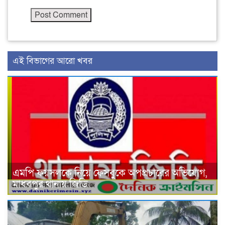
এই বিভাগের আরো খবর
এমপি ফয়সলকে নিয়ে ফেসবুকে অপপ্রচারের অভিযোগ,
মাধবপুর থানায় জিডি