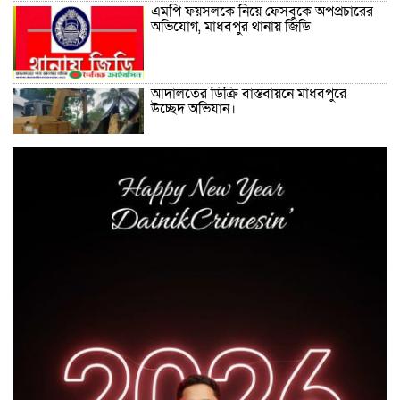
এমপি ফয়সলকে নিয়ে ফেসবুকে অপপ্রচারের
অভিযোগ, মাধবপুর থানায় জিডি
আদালতের ডিক্রি বাস্তবায়নে মাধবপুরে
উচ্ছেদ অভিযান।
লাখাইয়ে হিন্দু বৌদ্ধ খ্রিষ্টান কল্যান ফ্রন্টের
আহবায়ক কমিটি গঠন।। জুলাই শহীদদের
আত্মার শান্তি কামনা মন্দিরে প্রার্থনা।
যে দেশ যতো বেশি শিক্ষিত সেই দেশ ততো
বেশি উন্নত, তাই বর্তমান বিএনপি সরকার
শিক্ষাখ্যাত কে বেশি গুরুত্ব দিচ্ছে – আর এ
সাগর
লাখাইয়ে নানা আয়োজনে ‘জুলাই গণঅভ্যুত্থান
দিবস-২০২৬ পালিত