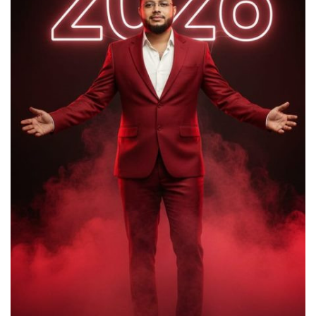
কবরস্থানের জায়গা দখলের অভিযোগে
মাধবপুরে এলাকাবাসীর আবেদন, উচ্ছেদের
দাবি
মাধবপুরে ডটস কর্নারে ওষুধ সংকটে দূর্ভোগে
যক্ষা রোগীরা
জুলাই গণঅভ্যুত্থান দিবস উপলক্ষে
মৌলভীবাজার শিশু সরকারি প্রাথমিক
বিদ্যালয়ে কবিতা, আবৃত্তি, রচনা প্রতিযোগিতা
পুরস্কার বিতরণ ও আলোচনা সভা অনুষ্ঠিত
মাধবপুর পিআইও অফিসের কার্য সহকারীর
ফেসবুক মন্তব্য ঘিরে সমালোচনার ঝড়!!স্যান্ট
রিলিজ