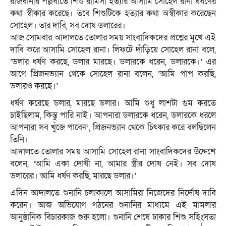
রাজধানীর পল্লবীতে শিশু রামিসা হত্যার আসামি সোহেল রানা ধর্ষণের
কথা স্বীকার করেছে। তবে শিশুটিকে হত্যার কথা অস্বীকার করেছেন
সোহেল। তার দাবি, সব দোষ ডলারের।
আজ সোমবার আদালতে তোলার সময় সাংবাদিকদের প্রশ্নের মুখে এই
দাবি করে আসামি সোহেল রানা। লিফটে দাঁড়িয়ে সোহেল রানা বলে,
‘ডলার ধর্ষণ করছে, ডলার মারছে। ডলারকে ধরেন, ডলারকে।’ এর
আগে প্রিজনভ্যান থেকে সোহেল রানা বলেন, ‘আমি পাপ করছি,
ডলারও করছে।’
ধর্ষণ করেছে ডলার, মারছে ডলার। আমি শুধু লাশটা গুম করতে
চাইছিলাম, কিন্তু পারি নাই। আপনারা ডলারকে ধরেন, ডলারকে ধরলে
আপনারা সব খুঁজে পাবেন’, প্রিজনভ্যান থেকে চিৎকার করে বলছিলেন
তিনি।
আদালতে তোলার সময় আসামি সোহেল রানা সাংবাদিকদের উদ্দেশে
বলেন, ‘আমি একা দোষী না, আমার স্ত্রীর দোষ নেই। সব দোষ
ডলারের। আমি ধর্ষণ করছি, মারছে ডলার।’
এদিন আদালতে শুনানি চলাকালে আসামিরা নিজেদের নির্দোষ দাবি
করেন। আজ অভিযোগ গঠনের শুনানির মাধ্যমে এই মামলার
আনুষ্ঠানিক বিচারকাজ শুরু হলো। শুনানি শেষে ঢাকার শিশু সহিংসতা