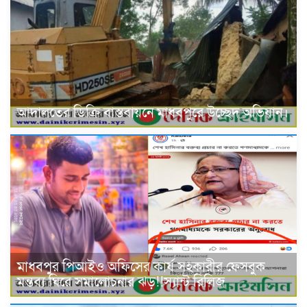
আদালতের ডিক্রি বাস্তবায়নে মাধবপুরে উচ্ছেদ অভিযান।
মাধবপুর পিআইও অফিসের কার্য সহকারীর ফেসবুক
মন্তব্য ঘিরে সমালোচনার ঝড়!!স্যান্ট রিলিজ