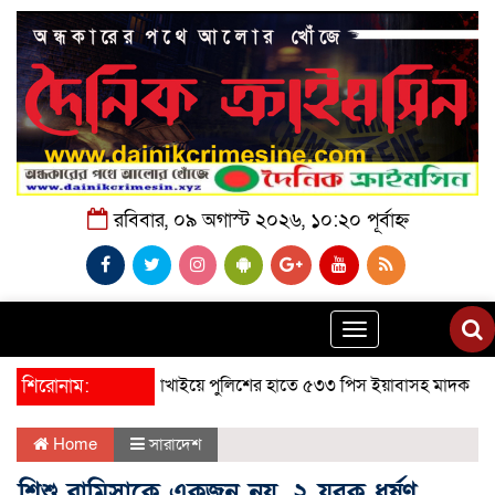
রবিবার, ০৯ অগাস্ট ২০২৬, ১০:২০ পূর্বাহ্ন
Toggle
navigation
শিরোনাম:
লাখাইয়ে পুলিশের হাতে ৫৩৩ পিস ইয়াবাসহ মাদক ব্যবসায়ী গ্রেফত
Home
সারাদেশ
শিশু রামিসাকে একজন নয়, ২ যুবক ধর্ষণ