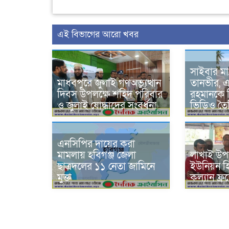
এই বিভাগের আরো খবর
সাইবার মা/
মাধবপুরে জুলাই গণঅভ্যুত্থান
তানভীর, 
দিবস উপলক্ষে শহিদ পরিবার
রহমানকে ন
ও জুলাই যোদ্ধাদের সংবর্ধনা
ভিডিও তৈ
এনসিপির দায়ের করা
মামলায় হবিগঞ্জ জেলা
লাখাই উপ
ছাত্রদলের ১১ নেতা জামিনে
ইউনিয়ন হিন্দ
মুক্ত
কল্যান ফ্র