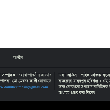
জাতীয়
হী সম্পাদক :
মোছা:পারভীন আক্তার
ঢাকা অফিস : শহিদ ফারুক সড়ক,
সম্পাদক :মো:মেরাজ আলী
মোবাইল
কমপ্লেক্স মাধবপুর হবিগঞ্জ ।
এই স
অন্য যেকোনো উপাদান বাণিজ্যিক উ
w.dainikcrimesin@gmail.com
মাধ্যমে প্রচার করা নিষেধ