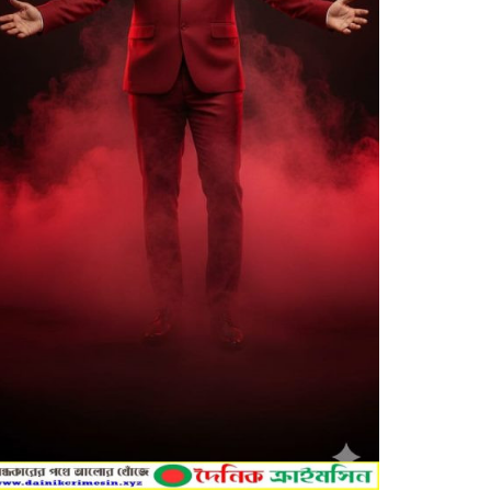
মাধবপুরে জুলাই গণঅভ্যুত্থান দিবস
উপলক্ষে শহিদ পরিবার ও জুলাই
যোদ্ধাদের সংবর্ধনা
দেওয়ানগঞ্জে ফ্যামিলি কার্ড শুমারি: তথ্য
সংগ্রহকারী ও সুপারভাইজার পদে
উত্তীর্ণদের তালিকা প্রকাশ