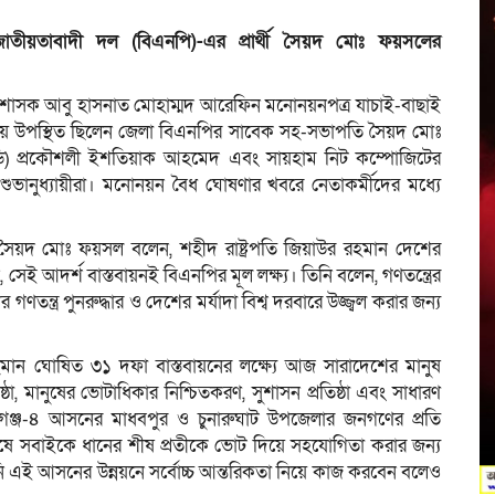
 জাতীয়তাবাদী দল (বিএনপি)-এর প্রার্থী সৈয়দ মোঃ ফয়সলের
া প্রশাসক আবু হাসনাত মোহাম্মদ আরেফিন মনোনয়নপত্র যাচাই-বাছাই
 উপস্থিত ছিলেন জেলা বিএনপির সাবেক সহ-সভাপতি সৈয়দ মোঃ
এমডি) প্রকৌশলী ইশতিয়াক আহমেদ এবং সায়হাম নিট কম্পোজিটের
ানুধ্যায়ীরা। মনোনয়ন বৈধ ঘোষণার খবরে নেতাকর্মীদের মধ্যে
থী সৈয়দ মোঃ ফয়সল বলেন, শহীদ রাষ্ট্রপতি জিয়াউর রহমান দেশের
 সেই আদর্শ বাস্তবায়নই বিএনপির মূল লক্ষ্য। তিনি বলেন, গণতন্ত্রের
ন্ত্র পুনরুদ্ধার ও দেশের মর্যাদা বিশ্ব দরবারে উজ্জ্বল করার জন্য
 ঘোষিত ৩১ দফা বাস্তবায়নের লক্ষ্যে আজ সারাদেশের মানুষ
ষ্ঠা, মানুষের ভোটাধিকার নিশ্চিতকরণ, সুশাসন প্রতিষ্ঠা এবং সাধারণ
হবিগঞ্জ-৪ আসনের মাধবপুর ও চুনারুঘাট উপজেলার জনগণের প্রতি
িশেষে সবাইকে ধানের শীষ প্রতীকে ভোট দিয়ে সহযোগিতা করার জন্য
এই আসনের উন্নয়নে সর্বোচ্চ আন্তরিকতা নিয়ে কাজ করবেন বলেও