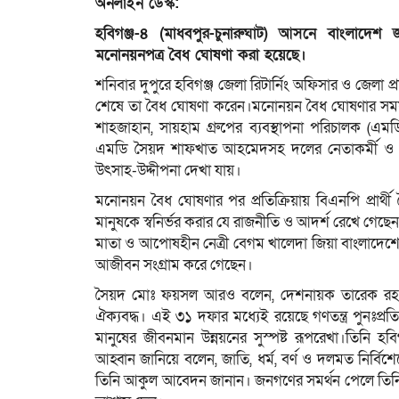
অনলাইন ডেস্ক:
হবিগঞ্জ-৪ (মাধবপুর-চুনারুঘাট) আসনে বাংলাদেশ
মনোনয়নপত্র বৈধ ঘোষণা করা হয়েছে।
শনিবার দুপুরে হবিগঞ্জ জেলা রিটার্নিং অফিসার ও জেল
শেষে তা বৈধ ঘোষণা করেন।মনোনয়ন বৈধ ঘোষণার সময়
শাহজাহান, সায়হাম গ্রুপের ব্যবস্থাপনা পরিচালক (
এমডি সৈয়দ শাফখাত আহমেদসহ দলের নেতাকর্মী ও শুভ
উৎসাহ-উদ্দীপনা দেখা যায়।
মনোনয়ন বৈধ ঘোষণার পর প্রতিক্রিয়ায় বিএনপি প্রার্
মানুষকে স্বনির্ভর করার যে রাজনীতি ও আদর্শ রেখে গেছেন,
মাতা ও আপোষহীন নেত্রী বেগম খালেদা জিয়া বাংলাদেশের গণত
আজীবন সংগ্রাম করে গেছেন।
সৈয়দ মোঃ ফয়সল আরও বলেন, দেশনায়ক তারেক রহমান
ঐক্যবদ্ধ। এই ৩১ দফার মধ্যেই রয়েছে গণতন্ত্র পুনঃপ্রতি
মানুষের জীবনমান উন্নয়নের সুস্পষ্ট রূপরেখা।তিনি 
আহ্বান জানিয়ে বলেন, জাতি, ধর্ম, বর্ণ ও দলমত নির্ব
তিনি আকুল আবেদন জানান। জনগণের সমর্থন পেলে তিনি 