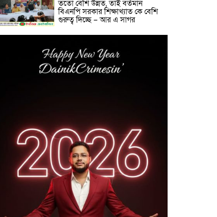
ততো বেশি উন্নত, তাই বর্তমান
বিএনপি সরকার শিক্ষাখ্যাত কে বেশি
গুরুত্ব দিচ্ছে – আর এ সাগর
লাখাইয়ে নানা আয়োজনে ‘জুলাই
গণঅভ্যুত্থান দিবস-২০২৬ পালিত
কবরস্থানের জায়গা দখলের অভিযোগে
মাধবপুরে এলাকাবাসীর আবেদন,
উচ্ছেদের দাবি
মাধবপুরে ডটস কর্নারে ওষুধ সংকটে
দূর্ভোগে যক্ষা রোগীরা
জুলাই গণঅভ্যুত্থান দিবস উপলক্ষে
মৌলভীবাজার শিশু সরকারি প্রাথমিক
বিদ্যালয়ে কবিতা, আবৃত্তি, রচনা
প্রতিযোগিতা পুরস্কার বিতরণ ও
আলোচনা সভা অনুষ্ঠিত
মাধবপুর পিআইও অফিসের কার্য
সহকারীর ফেসবুক মন্তব্য ঘিরে
সমালোচনার ঝড়!!স্যান্ট রিলিজ