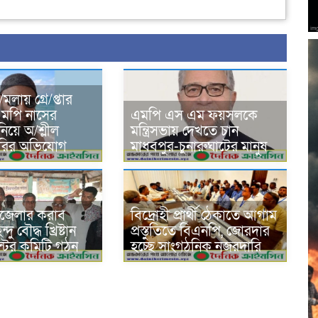
মলায় গ্রে/প্তার
এমপি নাসের
এমপি এস এম ফয়সলকে
িয়ে অ/শ্লীল
মন্ত্রিসভায় দেখতে চান
রির অভিযোগ
মাধবপুর-চুনারুঘাটের মানুষ
জেলার করাব
বিদ্রোহী প্রার্থী ঠেকাতে আগাম
ু বৌদ্ধ খ্রিষ্টান
প্রস্তুতিতে বিএনপি, জোরদার
ন্টের কমিটি গঠন
হচ্ছে সাংগঠনিক নজরদারি