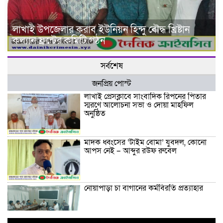
লাখাই উপজেলার করাব ইউনিয়ন হিন্দু বৌদ্ধ খ্রিষ্টান
কল্যান ফ্রন্টের কমিটি গঠন
সর্বশেষ
জনপ্রিয় পোস্ট
লাখাই প্রেসক্লাবে সাংবাদিক রিপনের পিতার
স্মরণে আলোচনা সভা ও দোয়া মাহফিল
অনুষ্ঠিত
মাদক ধ্বংসের ‘টাইম বোমা’ যুবদল, কোনো
আপস নেই – আব্দুর রউফ রুবেল
নোয়াপাড়া চা বাগানের কর্মবিরতি প্রত্যাহার