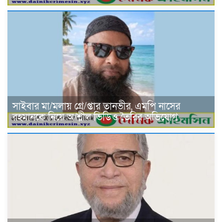
সাইবার মা/মলায় গ্রে/প্তার তানভীর, এমপি নাসের
রহমানকে নিয়ে অ/শ্লীল ভিডিও তৈরির অভিযোগ