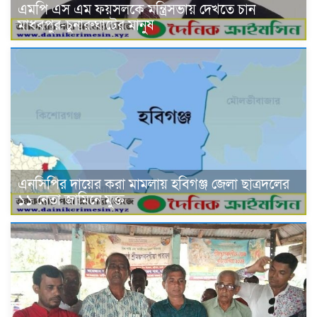
এমপি এস এম ফয়সলকে মন্ত্রিসভায় দেখতে চান
মাধবপুর-চুনারুঘাটের মানুষ
এনসিপির দায়ের করা মামলায় হবিগঞ্জ জেলা ছাত্রদলের
১১ নেতা জামিনে মুক্ত