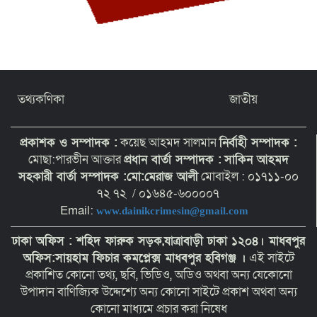
তথ্যকণিকা
জাতীয়
প্রকাশক ও সম্পাদক :
কয়েছ আহমদ সালমান
নির্বাহী সম্পাদক :
মোছা:পারভীন আক্তার
প্রধান বার্তা সম্পাদক :
সাকিন আহমদ
সহকারী বার্তা সম্পাদক :মো:মেরাজ আলী
মোবাইল : ০১৭১১-০০
৭২ ৭২ / ০১৬৪৫-৬০০০০৭
Email:
www.dainikcrimesin@gmail.com
ঢাকা অফিস : শহিদ ফারুক সড়ক,যাত্রাবাড়ী ঢাকা ১২০৪।
মাধবপুর
অফিস:সায়হাম ফিচার কমপ্লেক্স মাধবপুর হবিগঞ্জ ।
এই সাইটে
প্রকাশিত কোনো তথ্য, ছবি, ভিডিও, অডিও অথবা অন্য যেকোনো
উপাদান বাণিজ্যিক উদ্দেশ্যে অন্য কোনো সাইটে প্রকাশ অথবা অন্য
কোনো মাধ্যমে প্রচার করা নিষেধ