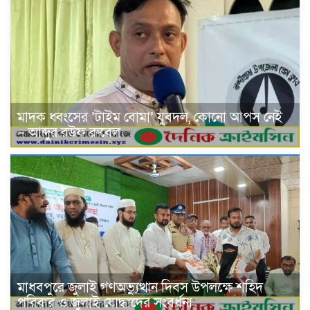
মাদক ধ্বংসের ‘টাইম বোমা’ যুবদল, কোনো আপস নেই
– আব্দুর রউফ রুবেল
মাধবপুরে জুলাই গণঅভ্যুত্থান দিবস উপলক্ষে শহিদ
পরিবার ও জুলাই যোদ্ধাদের সংবর্ধনা