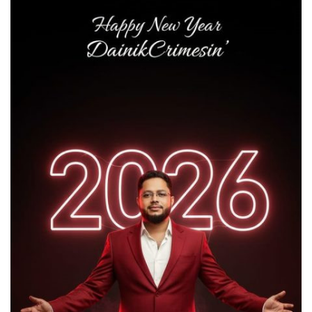
মাধবপুরে ত্রিমুখী সংঘর্ষে প্রাণ গেল ২ জনের,
আড়াই ঘণ্টা যান চলাচল বন্ধ
লাখাইয়ে পুলিশের হাতে ৫৩৩ পিস ইয়াবাসহ
মাদক ব্যবসায়ী গ্রেফতার
এমপি ফয়সলকে নিয়ে ফেসবুকে অপপ্রচারের
অভিযোগ, মাধবপুর থানায় জিডি
আদালতের ডিক্রি বাস্তবায়নে মাধবপুরে
উচ্ছেদ অভিযান।
লাখাইয়ে হিন্দু বৌদ্ধ খ্রিষ্টান কল্যান ফ্রন্টের
আহবায়ক কমিটি গঠন।। জুলাই শহীদদের
আত্মার শান্তি কামনা মন্দিরে প্রার্থনা।