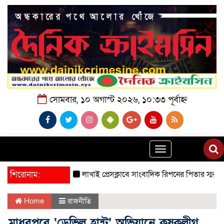
সোমবার, ১০ অগাস্ট ২০২৬, ১০:৩৩ পূর্বাহ্ন
Toggle
navigation
শিরোনাম:
লাখাই প্রেসক্লাবে সাংবাদিক রিপনের পিতার স্মরণে আলোচনা 
Home
রাজনীতি
মাধবপুরে ‘ডেভিল হান্ট’ অভিযানে কৃষকলীগ